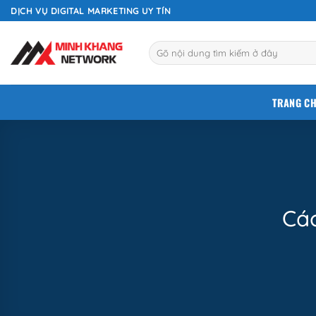
Bỏ
DỊCH VỤ DIGITAL MARKETING UY TÍN
qua
nội
dung
TRANG C
Các