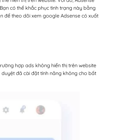
hể hiển thị trên website. Với đó, Adsense
. Bạn có thể khắc phục tình trạng này bằng
 tuần để theo dõi xem google Adsense có xuất
trường hợp ads không hiển thị trên website
h duyệt đã cài đặt tính năng không cho bất