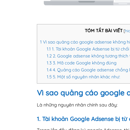
TÓM TẮT BÀI VIẾT
[
hi
1
Vì sao quảng cáo google adsense không hi
1.1
1. Tài khoản Google Adsense bị từ chối
1.2
2. Google adsense không tương thích 
1.3
3. Mã code Google không đúng
1.4
4. Quảng cáo Google adsense chồng 
1.5
5. Một số nguyên nhân khác như:
Vì sao quảng cáo google a
Là những nguyên nhân chính sau đây:
1. Tài khoản Google Adsense bị từ 