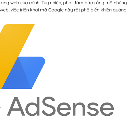
, trang web của mình. Tuy nhiên, phải đảm bảo rằng mã nhúng
web, việc triển khai mã Google này rất phổ biến khiến quảng 