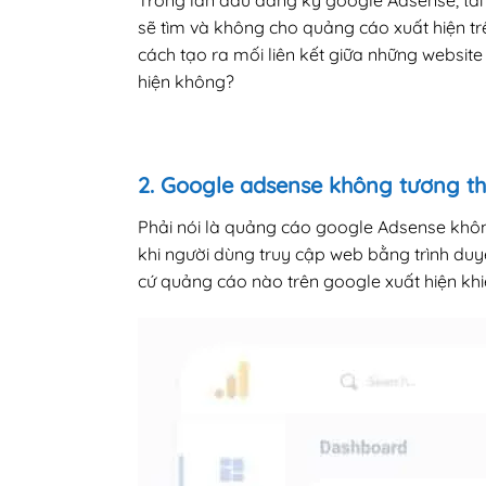
Trong lần đầu đăng ký google Adsense, tài 
sẽ tìm và không cho quảng cáo xuất hiện trê
cách tạo ra mối liên kết giữa những website
hiện không?
2. Google adsense không tương thí
Phải nói là quảng cáo google Adsense không 
khi người dùng truy cập web bằng trình duy
cứ quảng cáo nào trên google xuất hiện khi