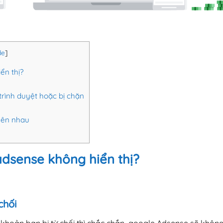
de
]
ển thị?
trình duyệt hoặc bị chặn
lên nhau
dsense không hiển thị?
chối