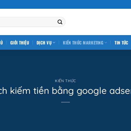
HỦ
GIỚI THIỆU
DỊCH VỤ
KIẾN THỨC MARKETING
TIN TỨC
KIẾN THỨC
h kiếm tiền bằng google adse