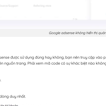
ogle adsense không hiển thị quảng 
ense được sử dụng đúng hay không, bạn nên truy cập vào p
ên nguồn trang. Phải xem mã code có sự khác biệt nào không
.
 dòng duy nhất.