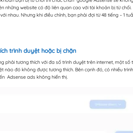
khoản bạn bị từ chối thì chắc chắn google Adsense sẽ không t
n những website có độ liên quan cao với tài khoản bị từ chối
 với nhau. Nhưng khi điều chỉnh, bạn phải đợi từ 48 tiếng – 1
ch trình duyệt hoặc bị chặn
phải tương thích với đa số trình duyệt trên internet, một số 
ệt nào đó không được tương thích. Bên cạnh đó, có nhiều trìn
ến Adsense ads không hiển thị.