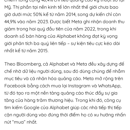
Mỹ. Thị phần tại nền kinh tế lớn nhất thế giới chưa bao
giờ dưới mức 50% kể từ năm 2014, song dự kiến chỉ còn
44,9% vào năm 2023. Được biết Meta ghi nhận doanh thu
giảm trong hai quý đầu tiên của năm 2022, trong khi
doanh số bán hàng của Alphabet không đạt kỳ vọng
giới phân tích ba quý liên tiếp – sự kiện tiêu cực kéo dài
nhất kể từ năm 2015.
Theo Bloomberg, cả Alphabet và Meta đều xây dựng đế
chế nhờ dữ liệu người dùng, sau đó dùng chúng để nhắm
mục tiêu và cá nhân hóa quảng cáo. Meta mở rộng trên
Facebook bằng cách mua lại Instagram và WhatsApp,
từ đó tạo ra một nền tảng quảng cáo thúc đẩy sự gia
tăng của hàng trăm thương hiệu. Trong khi đó, công cụ
tìm kiếm Google của Alphabet giúp các nhà tiếp thị tiếp
cận người dùng vào đúng thời điểm họ có xu hướng nhấn
nút “mua” nhất.