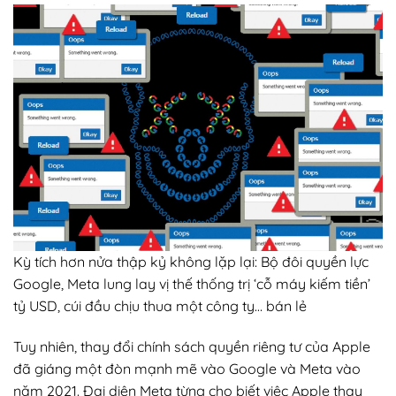
Kỳ tích hơn nửa thập kỷ không lặp lại: Bộ đôi quyền lực
Google, Meta lung lay vị thế thống trị ‘cỗ máy kiếm tiền’
tỷ USD, cúi đầu chịu thua một công ty… bán lẻ
Tuy nhiên, thay đổi chính sách quyền riêng tư của Apple
đã giáng một đòn mạnh mẽ vào Google và Meta vào
năm 2021. Đại diện Meta từng cho biết việc Apple thay