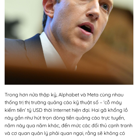
Trong hơn nửa thập kỷ, Alphabet và Meta cùng nhau
thống trị thị trường quảng cáo kỹ thuật số – ‘cỗ máy
kiếm tiền’ tỷ USD thời Internet hiện đại. Hai gã khổng lồ
này gần như hút trọn dòng tiền quảng cáo trực tuyến,
năm này qua năm khác, đến mức các đối thủ cạnh tranh
và cơ quan quản lý phải quan ngại, rằng sẽ không có