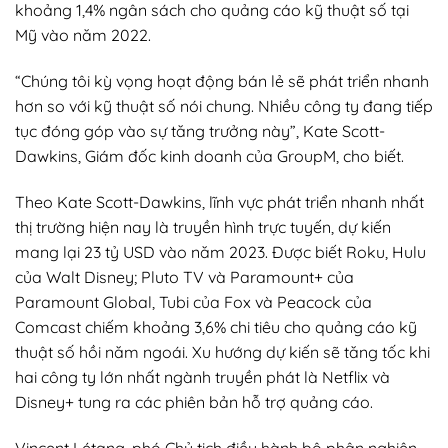
khoảng 1,4% ngân sách cho quảng cáo kỹ thuật số tại
Mỹ vào năm 2022.
“Chúng tôi kỳ vọng hoạt động bán lẻ sẽ phát triển nhanh
hơn so với kỹ thuật số nói chung. Nhiều công ty đang tiếp
tục đóng góp vào sự tăng trưởng này”, Kate Scott-
Dawkins, Giám đốc kinh doanh của GroupM, cho biết.
Theo Kate Scott-Dawkins, lĩnh vực phát triển nhanh nhất
thị trường hiện nay là truyền hình trực tuyến, dự kiến
mang lại 23 tỷ USD vào năm 2023. Được biết Roku, Hulu
của Walt Disney; Pluto TV và Paramount+ của
Paramount Global, Tubi của Fox và Peacock của
Comcast chiếm khoảng 3,6% chi tiêu cho quảng cáo kỹ
thuật số hồi năm ngoái. Xu hướng dự kiến sẽ tăng tốc khi
hai công ty lớn nhất ngành truyền phát là Netflix và
Disney+ tung ra các phiên bản hỗ trợ quảng cáo.
Vincent Létang, phó Chủ tịch điều hành bộ phận nghiên