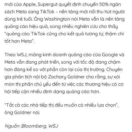
mới của Apple, Supergut quyết định chuyển 50% ngân
sách Meta sang TikTok – nền tảng mới nổi thu hút người
dùng trẻ tuổi. Ông Washington nói Meta vẫn là nền tảng
quảng cáo hiệu quả, song nhiều nghiên cứu cho thấy
“quảng cáo TikTok cũng cho kết quả tương tự, thậm chí
tốt hơn Meta”.
Theo WSJ, mảng kinh doanh quảng cáo của Google và
Meta vẫn đang phát triển, song với tốc độ đang chậm
hơn đáng kể so với phần còn lại của thị trường. Chuyên
gia phân tích nội bộ Zachary Goldner cho rằng, sự xói
mòn thị phần chủ yếu đến từ việc các thương hiệu có cơ
hội tiếp cận nhiều định dạng quảng cáo hơn.
“Tất cả các nhà tiếp thị đều muốn có nhiều lựa chọn”,
ông Goldner nói.
Nguồn :Bloomberg, WSJ