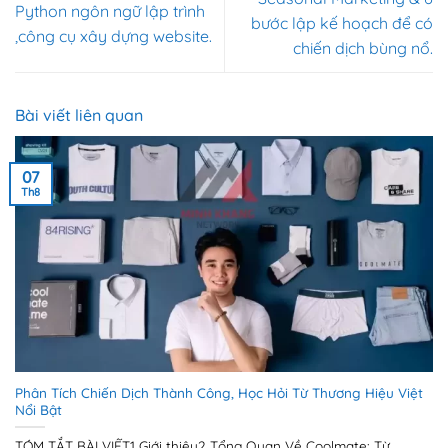
Python ngôn ngữ lập trình
bước lập kế hoạch để có
,công cụ xây dựng website.
chiến dịch bùng nổ.
Bài viết liên quan
07
Th8
Phân Tích Chiến Dịch Thành Công, Học Hỏi Từ Thương Hiệu Việt
Nổi Bật
TÓM TẮT BÀI VIẾT1 Giới thiệu2 Tổng Quan Về Coolmate: Từ