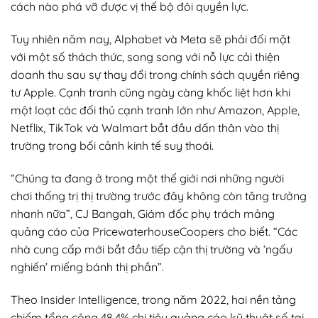
cách nào phá vỡ được vị thế bộ đôi quyền lực.
Tuy nhiên năm nay, Alphabet và Meta sẽ phải đối mặt
với một số thách thức, song song với nỗ lực cải thiện
doanh thu sau sự thay đổi trong chính sách quyền riêng
tư Apple. Cạnh tranh cũng ngày càng khốc liệt hơn khi
một loạt các đối thủ cạnh tranh lớn như Amazon, Apple,
Netflix, TikTok và Walmart bắt đầu dấn thân vào thị
trường trong bối cảnh kinh tế suy thoái.
“Chúng ta đang ở trong một thế giới nơi những người
chơi thống trị thị trường trước đây không còn tăng trưởng
nhanh nữa”, CJ Bangah, Giám đốc phụ trách mảng
quảng cáo của PricewaterhouseCoopers cho biết. “Các
nhà cung cấp mới bắt đầu tiếp cận thị trường và ‘ngấu
nghiến’ miếng bánh thị phần”.
Theo Insider Intelligence, trong năm 2022, hai nền tảng
chiếm tổng cộng 48,4% chi tiêu quảng cáo kỹ thuật số tại