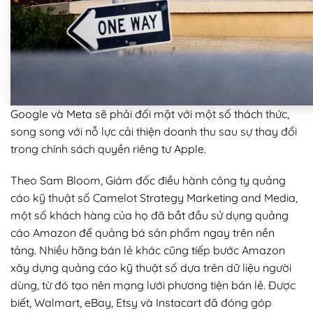
Google và Meta sẽ phải đối mặt với một số thách thức,
song song với nỗ lực cải thiện doanh thu sau sự thay đổi
trong chính sách quyền riêng tư Apple.
Theo Sam Bloom, Giám đốc điều hành công ty quảng
cáo kỹ thuật số Camelot Strategy Marketing and Media,
một số khách hàng của họ đã bắt đầu sử dụng quảng
cáo Amazon để quảng bá sản phẩm ngay trên nền
tảng. Nhiều hãng bán lẻ khác cũng tiếp bước Amazon
xây dựng quảng cáo kỹ thuật số dựa trên dữ liệu người
dùng, từ đó tạo nên mạng lưới phương tiện bán lẻ. Được
biết, Walmart, eBay, Etsy và Instacart đã đóng góp