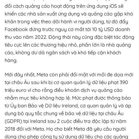
đổi cách quảng cáo hoạt động trên ứng dụng iOS sẽ
khiến các nhà sản xuất ứng dụng và quảng cáo gặp khó
khăn trong việc theo dõi hành vi người dùng, từ đó đẩy
Facebook đứng trước nguy cơ mất tới 10 tỷ USD doanh
thu vào năm 2022. Động thái này cũng đặc biệt tác động
tiêu cực lên các thương hiệu nhỏ, phần lớn là nhà quảng
cáo, không dư dả ngân sách và khó tiếp cận khách
hàng.
Mới đây nhất, Meta còn phải đối mặt với mối đe dọa mới
tại châu Âu sau khi bị cơ quan quản lý dữ liệu phạt 390
triệu euro vì cho rằng điều khoản dịch vụ quảng cáo
nhắm mục tiêu không hợp lệ. Mức phạt được thông báo
từ Ủy ban Bảo vệ Dữ liệu Ireland, cơ quan quản lý và áp
dụng bộ quy tắc chung về bảo vệ dữ liệu tại châu Âu
(GDPR) tại Ireland sau 2 cuộc điều tra độc lập từ năm
2018 đối với Meta. Họ cho biết Meta đã yêu cầu người
dùng cho phép công ty sử dụng dữ liệu cho các quảng