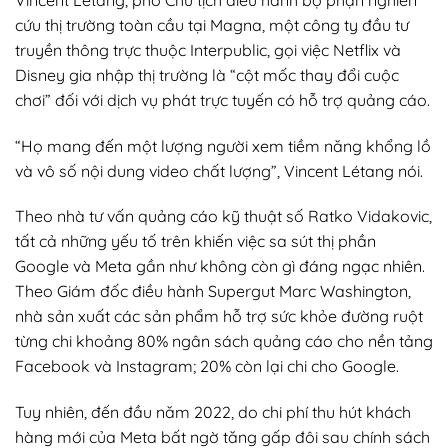
cứu thị trường toàn cầu tại Magna, một công ty đầu tư
truyền thông trực thuộc Interpublic, gọi việc Netflix và
Disney gia nhập thị trường là “cột mốc thay đổi cuộc
chơi” đối với dịch vụ phát trực tuyến có hỗ trợ quảng cáo.
“Họ mang đến một lượng người xem tiềm năng khổng lồ
và vô số nội dung video chất lượng”, Vincent Létang nói.
Theo nhà tư vấn quảng cáo kỹ thuật số Ratko Vidakovic,
tất cả những yếu tố trên khiến việc sa sút thị phần
Google và Meta gần như không còn gì đáng ngạc nhiên.
Theo Giám đốc điều hành Supergut Marc Washington,
nhà sản xuất các sản phẩm hỗ trợ sức khỏe đường ruột
từng chi khoảng 80% ngân sách quảng cáo cho nền tảng
Facebook và Instagram; 20% còn lại chi cho Google.
Tuy nhiên, đến đầu năm 2022, do chi phí thu hút khách
hàng mới của Meta bất ngờ tăng gấp đôi sau chính sách