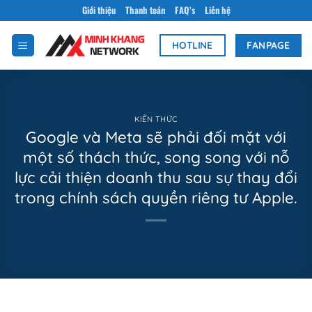
Bỏ
Giới thiệu
Thanh toán
FAQ’s
Liên hệ
qua
nội
FANPAGE
HOTLINE
dung
KIẾN THỨC
Google và Meta sẽ phải đối mặt với
một số thách thức, song song với nỗ
lực cải thiện doanh thu sau sự thay đổi
trong chính sách quyền riêng tư Apple.