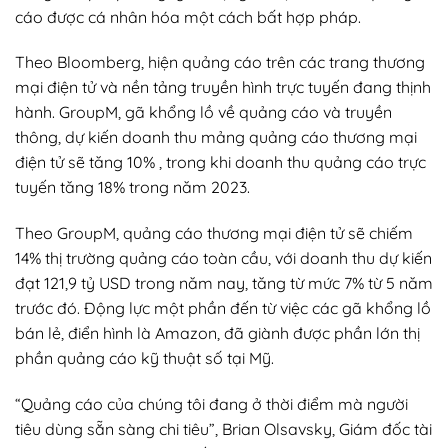
cáo được cá nhân hóa một cách bất hợp pháp.
Theo Bloomberg, hiện quảng cáo trên các trang thương
mại điện tử và nền tảng truyền hình trực tuyến đang thịnh
hành. GroupM, gã khổng lồ về quảng cáo và truyền
thông, dự kiến doanh thu mảng quảng cáo thương mại
điện tử sẽ tăng 10% , trong khi doanh thu quảng cáo trực
tuyến tăng 18% trong năm 2023.
Theo GroupM, quảng cáo thương mại điện tử sẽ chiếm
14% thị trường quảng cáo toàn cầu, với doanh thu dự kiến
đạt 121,9 tỷ USD trong năm nay, tăng từ mức 7% từ 5 năm
trước đó. Động lực một phần đến từ việc các gã khổng lồ
bán lẻ, điển hình là Amazon, đã giành được phần lớn thị
phần quảng cáo kỹ thuật số tại Mỹ.
“Quảng cáo của chúng tôi đang ở thời điểm mà người
tiêu dùng sẵn sàng chi tiêu”, Brian Olsavsky, Giám đốc tài