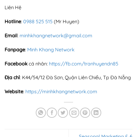
Liên Hệ
Hotline
:
0988 525 515
(Mr Huyen)
Email
:
minhkhangnetwork@gmail.com
Fanpage
:
Minh Khang Network
Facebook
cá nhân:
https://fb.com/tranhuyendn85
Địa chỉ
: K44/54/12 Đà Sơn, Quận Liên Chiểu, Tp Đà Nẵng
Website
:
https://minhkhangnetwork.com
Seasonal Marketing & 6