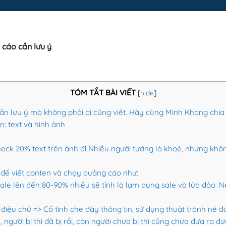
 cáo cần lưu ý
TÓM TẮT BÀI VIẾT
[
hide
]
n lưu ý mà không phải ai cũng viết. Hãy cùng Minh Khang chia 
n: text và hình ảnh
eck 20% text trên ảnh đi Nhiều người tưởng là khoẻ, nhưng khô
để viết conten và chạy quảng cáo như:
sale lên đến 80-90% nhiều sẽ tính là lạm dụng sale và lừa đảo. 
cách điệu chữ => Cố tình che đậy thông tin, sử dụng thuật tránh né
 người bị thì đã bị rồi, còn người chưa bị thì cũng chưa đưa ra đư