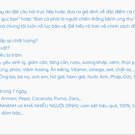
 do đặt câu hỏi trực tiếp hoặc đưa ra giả định về đặc điểm cá
gục bạn” hoặc “Bạn có phải là người chiến thắng bệnh ung thư 
mà chúng tôi luôn nỗ lực bảo vệ. Để hiểu rõ hơn về chính sách 
ấp sp chất lượng?
huật?
ều bị trảm.
 yếu sinh lý, giảm cân, tăng cân, rượu, xương khớp, viêm, thực 
súng, pháo, Viêm Xoang, Ăn kiêng, Vitamin, omega, axit, chất sơ,…
Ông kia, bà nọ, anh em, Nữ giới, Nam giới, Nước Anh, Pháp, Đức,
 trong 7 ngày
 Armani, Pepsi, Cocacola, Puma, Zara,…
HANH và KHÁ NHIỀU NGƯỜI DÍNH): cam kết hiệu quả, 100%, tuyệt
u, đảm bảo,…