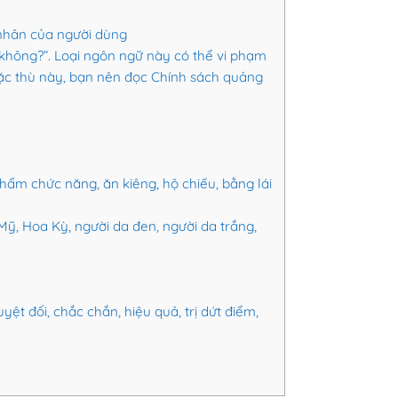
 nhân của người dùng
không?”. Loại ngôn ngữ này có thể vi phạm
đặc thù này, bạn nên đọc Chính sách quảng
phẩm chức năng, ăn kiêng, hộ chiếu, bằng lái
 Mỹ, Hoa Kỳ, người da đen, người da trắng,
 đối, chắc chắn, hiệu quả, trị dứt điểm,