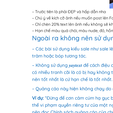
– Trước tiên là phải ĐẸP và hấp dẫn nha
– Chú ý về kích cỡ ảnh nếu muốn post lên 
– Chỉ chèn 20% text lên ảnh nếu không sẽ
– Hạn chế màu quá chói, màu nude, đỏ, hồn
Ngoài ra không nên sử dụn
– Các bài sử dụng kiểu sale như sale l
trảm hoặc bóp tương tác.
– Không sử dụng 𝒚𝒂𝒚𝒕𝒆𝒙𝒕 để cách đ
có nhiều tranh cãi là có bị hay không t
nên tốt nhất là cứ hạn chế là tốt nhất.
– Quảng cáo này hiện không chạy do đ
Ví dụ:
“Đừng để cơn cảm cúm hạ gục bạ
thể vi phạm quyền riêng tư của một ng
nên đọc Chính sách quảng cáo của chú