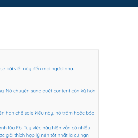
sẻ bài viết này đến mọi người nha.
ng. Nó chuyển sang quét content còn kỹ hơn
Nên hạn chế sale kiểu này, nó trảm hoặc bóp
 đánh lừa Fb. Tuy việc này hiện vẫn có nhiều
ợc giải thích hợp lý nên tốt nhất là cứ hạn