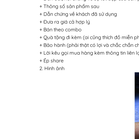
+ Thông số sản phẩm sau
+ Dẫn chứng về khách đã sử dụng
+ Đưa ra giá cả hợp lý
+ Bán theo combo
+ Quà tặng đi kèm (ai cũng thích đồ miễn ph
+ Bảo hành (phải thật có lợi và chắc chắn 
+ Lời kêu gọi mua hàng kèm thông tin liên 
+ Ép share
2. Hình ảnh