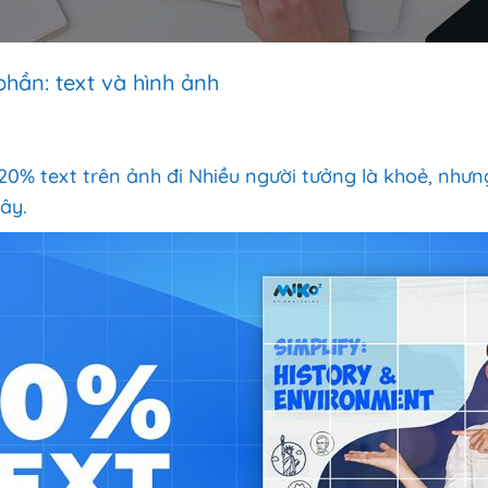
phần: text và hình ảnh
20% text trên ảnh đi Nhiều người tưởng là khoẻ, như
ây.