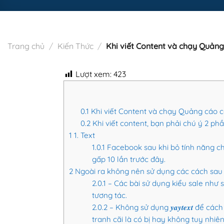
Trang chủ
/
Kiến Thức
/
Khi viết Content và chạy Quảng
Lượt xem:
423
0.1
Khi viết Content và chạy Quảng cáo cầ
0.2
Khi viết content, bạn phải chú ý 2 phầ
1
1. Text
1.0.1
Facebook sau khi bỏ tính năng ch
gấp 10 lần trước đây.
2
Ngoài ra không nên sử dụng các cách sau 
2.0.1
– Các bài sử dụng kiểu sale như 
tương tác.
2.0.2
– Không sử dụng 𝒚𝒂𝒚𝒕𝒆𝒙𝒕 để 
tranh cãi là có bị hay không tuy nhiên,