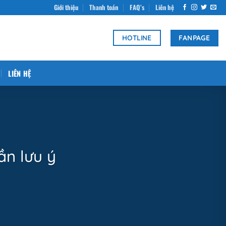
Giới thiệu
Thanh toán
FAQ’s
Liên hệ
FANPAGE
HOTLINE
LIÊN HỆ
ần lưu ý