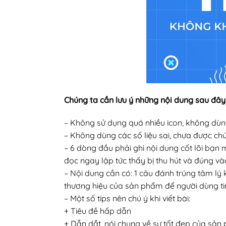
Chúng ta cần lưu ý những nội dung sau đây
– Không sử dụng quá nhiều icon, không dù
– Không dùng các số liệu sai, chưa được ch
– 6 dòng đầu phải ghi nội dung cốt lõi bạn m
đọc ngay lập tức thấy bị thu hút và đúng và
– Nội dung cần có: 1 câu đánh trúng tâm lý
thương hiệu của sản phẩm để người dùng ti
– Một số tips nên chú ý khi viết bài:
+ Tiêu đề hấp dẫn
+ Dẫn dắt, nói chung về sự tốt đẹp của sản