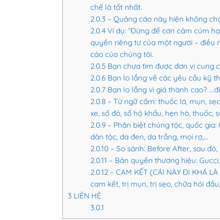
chế là tốt nhất.
2.0.3
– Quảng cáo này hiện không chạy
2.0.4
Ví dụ: “Đừng để cơn cảm cúm hạ 
quyền riêng tư của một người – điều 
cáo của chúng tôi.
2.0.5
Bạn chưa tìm được đơn vị cung c
2.0.6
Bạn lo lắng về các yêu cầu kỹ t
2.0.7
Bạn lo lắng vì giá thành cao? ….đi
2.0.8
– Từ ngữ cấm: thuốc lá, mụn, sẹo,
xe, sổ đỏ, sổ hộ khẩu, hẹn hò, thuốc, 
2.0.9
– Phân biệt chủng tộc, quốc gia: 
dân tộc, da đen, da trắng, mọi rợ,…
2.0.10
– So sánh: Before After, sau đó,
2.0.11
– Bản quyền thương hiệu: Gucci,
2.0.12
– CAM KẾT (CÁI NÀY ĐI KHÁ LÀ N
cam kết, trị mụn, trị sẹo, chữa hói đầ
3
LIÊN HỆ
3.0.1