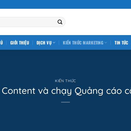
HỦ
GIỚI THIỆU
DỊCH VỤ
KIẾN THỨC MARKETING
TIN TỨC
KIẾN THỨC
t Content và chạy Quảng cáo c