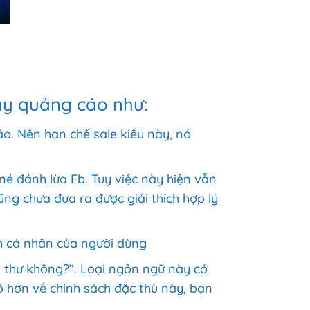
ạy quảng cáo như:
ảo. Nên hạn chế sale kiểu này, nó
nh né đánh lừa Fb. Tuy việc này hiện vẫn
cũng chưa đưa ra được giải thích hợp lý
ểm cá nhân của người dùng
 thư không?”. Loại ngôn ngữ này có
õ hơn về chính sách đặc thù này, bạn