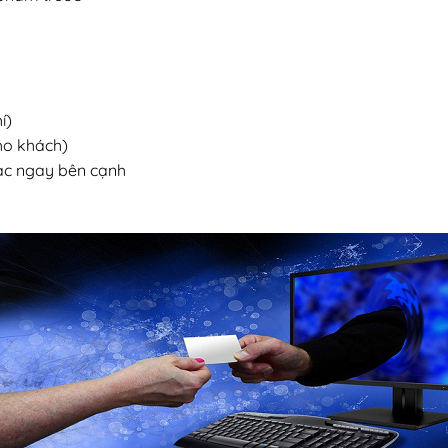
í)
cho khách)
lạc ngay bên cạnh