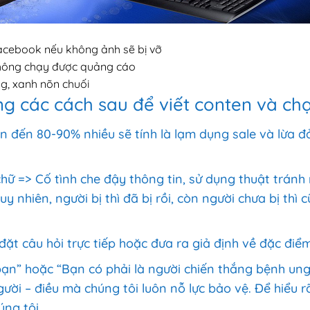
Facebook nếu không ảnh sẽ bị vỡ
 không chạy được quảng cáo
g, xanh nõn chuối
g các cách sau để viết conten và ch
ên đến 80-90% nhiều sẽ tính là lạm dụng sale và lừa đ
iệu chữ => Cố tình che đậy thông tin, sử dụng thuật trá
uy nhiên, người bị thì đã bị rồi, còn người chưa bị thì 
ặt câu hỏi trực tiếp hoặc đưa ra giả định về đặc đi
n” hoặc “Bạn có phải là người chiến thắng bệnh ung
ười – điều mà chúng tôi luôn nỗ lực bảo vệ. Để hiểu r
ng tôi.