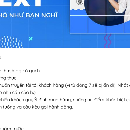
:
ng hashtag có gạch
ứng thực
uốn truyền tải tới khách hàng (vì từ dòng 7 sẽ bị ẩn đi). Nhất 
o nhu cầu của họ.
 khiến khách quyết định mua hàng, những ưu điểm khác biệt 
n tưởng và câu kêu gọi hành động.
 phẩm trước