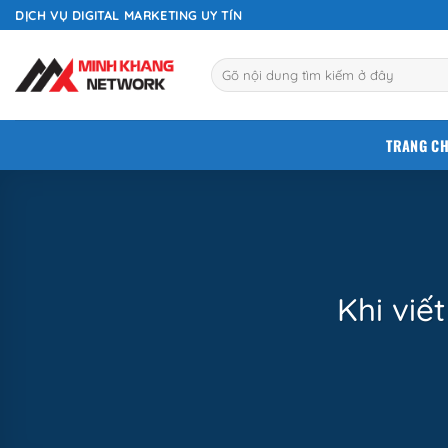
Bỏ
DỊCH VỤ DIGITAL MARKETING UY TÍN
qua
nội
dung
TRANG C
Khi viế