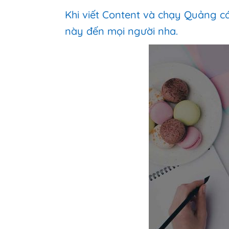
Khi viết Content và chạy Quảng cá
này đến mọi người nha.