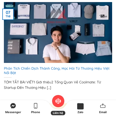
07
Th8
Phân Tích Chiến Dịch Thành Công, Học Hỏi Từ Thương Hiệu Việt
Nổi Bật
TÓM TẮT BÀI VIẾT1 Giới thiệu2 Tổng Quan Về Coolmate: Từ
Startup Đến Thương Hiệu [...]
Messenger
Phone
Zalo
Email
Liên hệ
03