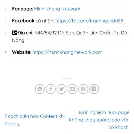
Fanpage
:
Minh Khang Network
Facebook
cá nhân:
https://fb.com/tranhuyendn85
Địa chỉ
: K44/54/12 Đà Sơn, Quận Liên Chiểu, Tp Đà
Nẵng
Website
:
https://minhkhangnetwork.com
Kinh nghiệm nuôi page
7 cách biến hóa Content khi
không chạy quảng cáo vẫn
Coppy.
có khách.