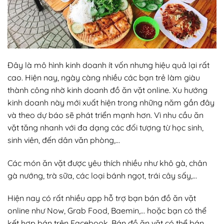
Đây là mô hình kinh doanh ít vốn nhưng hiệu quả lại rất
cao. Hiện nay, ngày càng nhiều các bạn trẻ làm giàu
thành công nhờ kinh doanh đồ ăn vặt online. Xu hướng
kinh doanh này mới xuất hiện trong những năm gần đây
và theo dự báo sẽ phát triển mạnh hơn. Vì nhu cầu ăn
vặt tăng nhanh với đa dạng các đối tượng từ học sinh,
sinh viên, đến dân văn phòng,…
Các món ăn vặt được yêu thích nhiều như khô gà, chân
gà nướng, trà sữa, các loại bánh ngọt, trái cây sấy,…
Hiện nay có rất nhiều app hỗ trợ bạn bán đồ ăn vặt
online như Now, Grab Food, Baemin,… hoặc bạn có thể
kết hợp bán trên Facebook. Bán đồ ăn vặt có thể bán