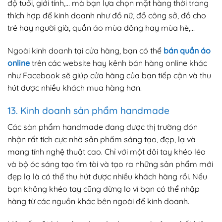
độ tuổi, giới tính,… mà bạn lựa chọn mặt hàng thời trang
thích hợp để kinh doanh như đồ nữ, đồ công sở, đồ cho
trẻ hay người già, quần áo mùa đông hay mùa hè,…
Ngoài kinh doanh tại cửa hàng, bạn có thể
bán quần áo
online
trên các website hay kênh bán hàng online khác
như Facebook sẽ giúp cửa hàng của bạn tiếp cận và thu
hút được nhiều khách mua hàng hơn.
13. Kinh doanh sản phẩm handmade
Các sản phẩm handmade đang được thị trường đón
nhận rất tích cực nhờ sản phẩm sáng tạo, đẹp, lạ và
mang tính nghệ thuật cao. Chỉ với một đôi tay khéo léo
và bộ óc sáng tạo tìm tòi và tạo ra những sản phẩm mới
đẹp lạ là có thể thu hút được nhiều khách hàng rồi. Nếu
bạn không khéo tay cũng đừng lo vì bạn có thể nhập
hàng từ các nguồn khác bên ngoài để kinh doanh.