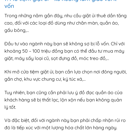
vốn
Trong những năm gần đây, nhu cầu giặt ủi thuê dần tăng
cao, đối với các loại đồ dùng như chăn màn, quần áo,
gấu bông,…
Đầu tư vào ngành này bạn sẽ không sợ bị lỗ vốn. Chỉ với
khoảng 50 – 100 triệu đồng bạn có thể đầu tư mua máy
giặt, máy sấy loại cũ, sọt đựng đồ, móc treo đồ,…
Khi mở cửa tiệm giặt ủi, bạn cần lựa chọn nơi đông người,
gần chợ, khu vực chung cư, ký túc xá,…
Tuy nhiên, bạn cũng cần phải lưu ý đồ đạc quần áo của
khách hàng sẽ bị thất lạc, lộn xộn nếu bạn không quản
lý tốt.
Và đặc biệt, đối với ngành này bạn phải chấp nhận rủi ro
đó là tiếp xúc với một lượng hóa chất lớn hàng ngày.