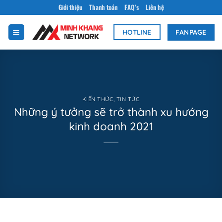
Bỏ
Giới thiệu
Thanh toán
FAQ’s
Liên hệ
qua
nội
FANPAGE
HOTLINE
dung
KIẾN THỨC
,
TIN TỨC
Những ý tưởng sẽ trở thành xu hướng
kinh doanh 2021