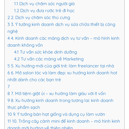
1.1
Dịch vụ chăm sóc người già
1.2
Dịch vụ đưa rước trẻ đi học
2
2. Dịch vụ chăm sóc thú cưng
3
3. Ý tưởng kinh doanh dịch vụ sửa chữa thiết bị công
nghệ
4
4. Kinh doanh các mảng dịch vụ tư vấn – mô hình kinh
doanh không vốn
4.1
Tư vấn sức khỏe dinh dưỡng
4.2
Tư vấn các mảng về Marketing
5
5. Xu hướng mới của giới trẻ: làm freelancer tại nhà
6
6. Mở salon tóc và làm đẹp: xu hướng kinh doanh hot
nhất dành cho các bạn trẻ
7
8
7. Mở tiệm giặt ủi – xu hướng làm giàu với ít vốn
9
8. Xu hướng kinh doanh trong tương lai: kinh doanh
thực phẩm sạch
10
9. Ý tưởng bán hạt giống và dụng cụ làm vườn
11
10. Trồng cây cảnh mini để kinh doanh – mô hình kinh
doanh mới hướng về thiên nhiên