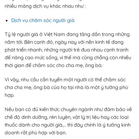
nhiều mảng dịch vụ khác nhau như :
Dịch vụ chăm sóc người già
Tỷ lệ người già ở Việt Nam đang tăng dần trong những
năm tới. Bên cạnh đó, ngày nay với nền kinh tế đang
phát triển nhanh, những người trẻ đua nhau cạnh tranh
để nâng cao mức sống, vì thế mà cũng chẳng còn nhiều
thời gian để chăm sóc cho cha mẹ, ông bà.
Vì vậy, nhu cầu cần tuyển một người có thể chăm sóc
cha cha mẹ, ông bà của họ tại nhà là một ý tưởng phù
hợp.
Nếu bạn có đủ kiến thức chuyên ngành như đảm bảo về
chế độ dinh dưỡng, rèn luyện, vật lý trị liệu hay các loại
thuốc dành cho người già,… thì đây chính là ý tưởng kinh
doanh rất phù hợp với bạn.