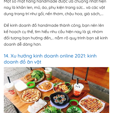
Một số mặt hàng handmade được ưa chuộng nhất hiện
nay là khăn len, mũ, áo, phụ kiện trang sức… và các vật
dụng trang trí như gối, nến thơm, chậu hoa, giá sách,….
Để kinh doanh đồ handmade thành công, bạn nên lên
kế hoạch cụ thể, tìm hiểu nhu cầu hiện nay là gì, nhóm
đối tượng bạn hướng đến,… nắm rõ quy trình bạn sẽ kinh
doanh dễ dàng hơn.
14. Xu hướng kinh doanh online 2021: kinh
doanh đồ ăn vặt