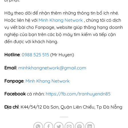
Hãy theo dõi để nhận thêm những thông tin bổ ích nhé.
Hoặc liên hệ với
Minh Khang Network
, chúng tôi có dịch
vụ viết bài cho Fanpage, website giúp thăng hạng doanh
nghiệp của bạn trên các bộ máy tìm kiếm và tiếp cận
đến được với khách hàng.
Hotline
:
0988 525 515
(Mr Huyen)
Email
:
minhkhangnetwork@gmail.com
Fanpage
:
Minh Khang Network
Facebook
cá nhân:
https://fb.com/tranhuyendn85
Địa chỉ
: K44/54/12 Đà Sơn, Quận Liên Chiểu, Tp Đà Nẵng