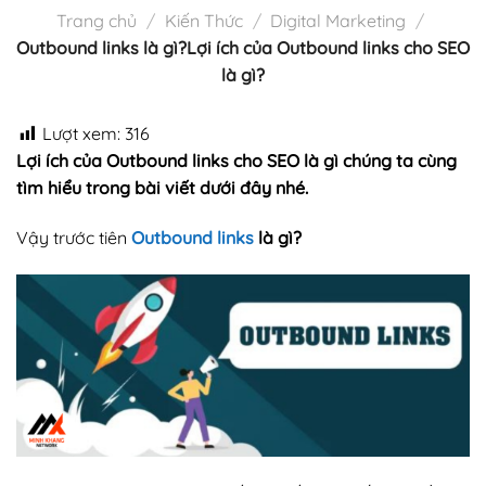
Trang chủ
/
Kiến Thức
/
Digital Marketing
/
Outbound links là gì?Lợi ích của Outbound links cho SEO
là gì?
Lượt xem:
316
Lợi ích của Outbound links cho SEO là gì
chúng ta cùng
tìm hiểu trong bài viết dưới đây nhé.
Vậy trước tiên
Outbound links
là gì?