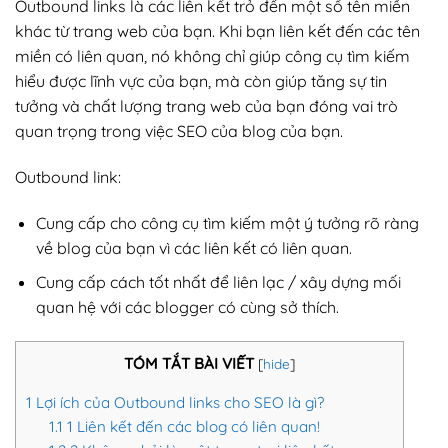
Outbound links là các liên kết trỏ đến một số tên miền
khác từ trang web của bạn. Khi bạn liên kết đến các tên
miền có liên quan, nó không chỉ giúp công cụ tìm kiếm
hiểu được lĩnh vực của bạn, mà còn giúp tăng sự tin
tưởng và chất lượng trang web của bạn đóng vai trò
quan trọng trong việc SEO của blog của bạn.
Outbound link:
Cung cấp cho công cụ tìm kiếm một ý tưởng rõ ràng
về blog của bạn vì các liên kết có liên quan.
Cung cấp cách tốt nhất để liên lạc / xây dựng mối
quan hệ với các blogger có cùng sở thích.
TÓM TẮT BÀI VIẾT
[
hide
]
1
Lợi ích của Outbound links cho SEO là gì?
1.1
1 Liên kết đến các blog có liên quan!