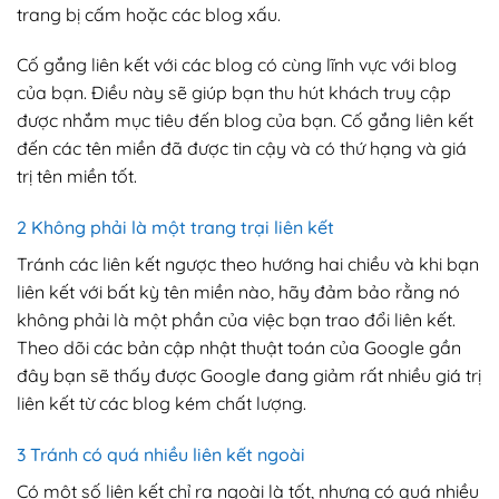
trang bị cấm hoặc các blog xấu.
Cố gắng liên kết với các blog có cùng lĩnh vực với blog
của bạn. Điều này sẽ giúp bạn thu hút khách truy cập
được nhắm mục tiêu đến blog của bạn. Cố gắng liên kết
đến các tên miền đã được tin cậy và có thứ hạng và giá
trị tên miền tốt.
2 Không phải là một trang trại liên kết
Tránh các liên kết ngược theo hướng hai chiều và khi bạn
liên kết với bất kỳ tên miền nào, hãy đảm bảo rằng nó
không phải là một phần của việc bạn trao đổi liên kết.
Theo dõi các bản cập nhật thuật toán của Google gần
đây bạn sẽ thấy được Google đang giảm rất nhiều giá trị
liên kết từ các blog kém chất lượng.
3 Tránh có quá nhiều liên kết ngoài
Có một số liên kết chỉ ra ngoài là tốt, nhưng có quá nhiều