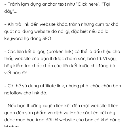
– Tránh lạm dụng anchor text như “Click here”, “Tại
đây”…
– Khi trỏ link đến website khác, tránh những cụm từ khái
quát nội dung website đó nói gì, đặc biệt nếu đó là
keyword họ đang SEO
– Các liên kết bị gãy (broken link) có thể là dấu hiệu cho
thấy website của bạn ít được chăm sóc, bảo trì. Vì vậy,
hãy kiểm tra chắc chắn các liên kết trước khi đăng bài
viết nào đó.
– Có thể sử dụng affiliate link, nhưng phải chắc chắn bạn
nofollow cho link đó.
– Nếu bạn thường xuyên liên kết đến một website ít liên
quan đến sản phẩm và dịch vụ. Hoặc các liên kết này
được mua hay trao đổi thì website của bạn có khả năng
bị phạt.