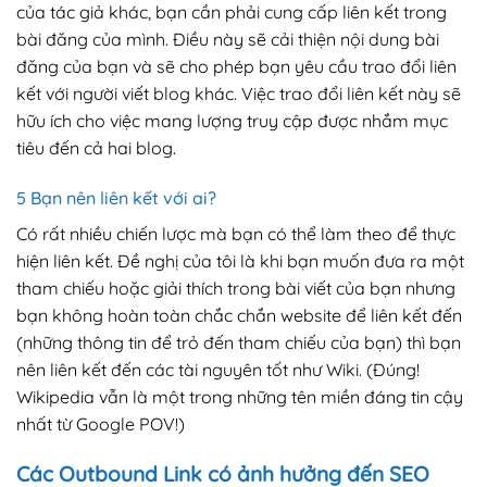
của tác giả khác, bạn cần phải cung cấp liên kết trong
bài đăng của mình. Điều này sẽ cải thiện nội dung bài
đăng của bạn và sẽ cho phép bạn yêu cầu trao đổi liên
kết với người viết blog khác. Việc trao đổi liên kết này sẽ
hữu ích cho việc mang lượng truy cập được nhắm mục
tiêu đến cả hai blog.
5 Bạn nên liên kết với ai?
Có rất nhiều chiến lược mà bạn có thể làm theo để thực
hiện liên kết. Đề nghị của tôi là khi bạn muốn đưa ra một
tham chiếu hoặc giải thích trong bài viết của bạn nhưng
bạn không hoàn toàn chắc chắn website để liên kết đến
(những thông tin để trỏ đến tham chiếu của bạn) thì bạn
nên liên kết đến các tài nguyên tốt như Wiki. (Đúng!
Wikipedia vẫn là một trong những tên miền đáng tin cậy
nhất từ ​​Google POV!)
Các Outbound Link có ảnh hưởng đến SEO