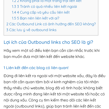
1.2
2 Không phải là một trang trại liên kết
1.3
3 Tránh có quá nhiều liên kết ngoài
1.4
4 Cung cấp và yêu cầu liên kết
1.5
5 Bạn nên liên kết với ai?
2
Các Outbound Link có ảnh hưởng đến SEO không?
3
Các lưu ý về outbound links
Lợi ích của Outbound links cho SEO là gì?
Hãy xem một số điều kiện bạn cần cân nhắc trước khi
bạn muốn đưa một liên kết đến website khác.
1 Liên kết đến các blog có liên quan!
Đừng đi liên kết ra ngoài với một website xấu, đây là điều
bạn rất cần quan tâm bởi vì kinh nghiệm của tôi nhận
thấy nhiều chủ website, blog đã vô tình hoặc không biết
được rằng mình đang liên kết tới một website tồi hoặc có
nội dung xấu. Công cụ tìm kiếm theo dõi các liên kết
ngoài (outbound links), giúp bạn tránh liên kết đến các