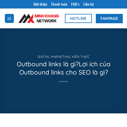
Bỏ
Giới thiệu
Thanh toán
FAQ’s
Liên hệ
qua
nội
FANPAGE
HOTLINE
dung
DIGITAL MARKETING
,
KIẾN THỨC
Outbound links là gì?Lợi ích của
Outbound links cho SEO là gì?