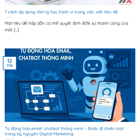
7 cách áp dụng tâm lý học hành vi trong việc viết tiêu đề
Một tiêu đề hấp dẫn có thể quyết định 80% sự thành công của
một [...]
12
Th5
Tự động hóa email. chatbot thông minh – Bước đi chiến lược
trong kỷ nguyên Digital Marketing