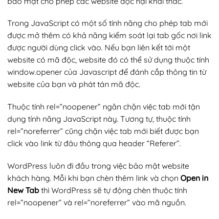
bảo mật cho phép các website độc hại khai thác.
Trong JavaScript có một số tính năng cho phép tab mới
được mở thêm có khả năng kiểm soát lại tab gốc nơi link
được người dùng click vào. Nếu bạn liên kết tới một
website có mã độc, website đó có thể sử dụng thuộc tính
window.opener của Javascript để đánh cắp thông tin từ
website của bạn và phát tán mã độc.
Thuộc tính rel=”noopener” ngăn chặn việc tab mới tận
dụng tính năng JavaScript này. Tương tự, thuộc tính
rel=”noreferrer” cũng chặn việc tab mới biết được bạn
click vào link từ đâu thông qua header “Referer”.
WordPress luôn đi đầu trong việc bảo mật website
khách hàng. Mỗi khi bạn chèn thêm link và chọn
Open in
New Tab
thì WordPress sẽ tự động chèn thuộc tính
rel=”noopener” và rel=”noreferrer” vào mã nguồn.