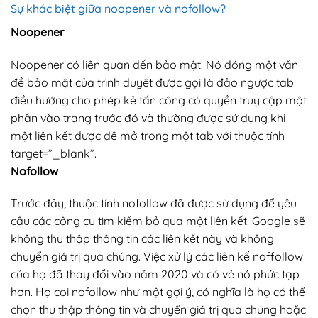
Sự khác biệt giữa noopener và nofollow?
Noopener
Noopener có liên quan đến bảo mật. Nó đóng một vấn
đề bảo mật của trình duyệt được gọi là đảo ngược tab
điều hướng cho phép kẻ tấn công có quyền truy cập một
phần vào trang trước đó và thường được sử dụng khi
một liên kết được để mở trong một tab với thuộc tính
target=”_blank”.
Nofollow
Trước đây, thuộc tính nofollow đã được sử dụng để yêu
cầu các công cụ tìm kiếm bỏ qua một liên kết. Google sẽ
không thu thập thông tin các liên kết này và không
chuyển giá trị qua chúng. Việc xử lý các liên kế noffollow
của họ đã thay đổi vào năm 2020 và có vẻ nó phức tạp
hơn. Họ coi nofollow như một gợi ý, có nghĩa là họ có thể
chọn thu thập thông tin và chuyển giá trị qua chúng hoặc