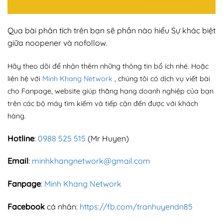
Qua bài phân tích trên bạn sẽ phần nào hiểu Sự khác biệt
giữa noopener và nofollow.
Hãy theo dõi để nhận thêm những thông tin bổ ích nhé. Hoặc
liên hệ với
Minh Khang Network
, chúng tôi có dịch vụ viết bài
cho Fanpage, website giúp thăng hạng doanh nghiệp của bạn
trên các bộ máy tìm kiếm và tiếp cận đến được với khách
hàng.
Hotline
:
0988 525 515
(Mr Huyen)
Email
:
minhkhangnetwork@gmail.com
Fanpage
:
Minh Khang Network
Facebook
cá nhân:
https://fb.com/tranhuyendn85