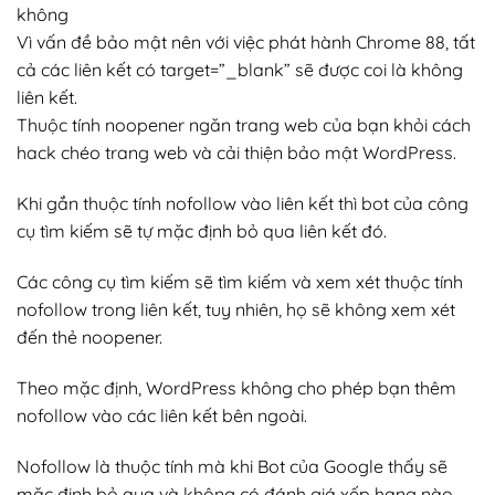
không
Vì vấn đề bảo mật nên với việc phát hành Chrome 88, tất
cả các liên kết có target=”_blank” sẽ được coi là không
liên kết.
Thuộc tính noopener ngăn trang web của bạn khỏi cách
hack chéo trang web và cải thiện bảo mật WordPress.
Khi gắn thuộc tính nofollow vào liên kết thì bot của công
cụ tìm kiếm sẽ tự mặc định bỏ qua liên kết đó.
Các công cụ tìm kiếm sẽ tìm kiếm và xem xét thuộc tính
nofollow trong liên kết, tuy nhiên, họ sẽ không xem xét
đến thẻ noopener.
Theo mặc định, WordPress không cho phép bạn thêm
nofollow vào các liên kết bên ngoài.
Nofollow là thuộc tính mà khi Bot của Google thấy sẽ
mặc định bỏ qua và không có đánh giá xếp hạng nào