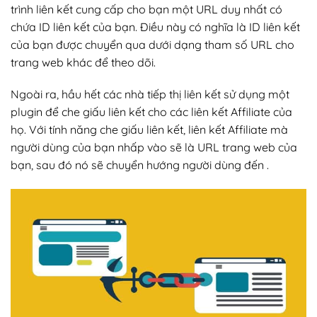
trình liên kết cung cấp cho bạn một URL duy nhất có
chứa ID liên kết của bạn. Điều này có nghĩa là ID liên kết
của bạn được chuyển qua dưới dạng tham số URL cho
trang web khác để theo dõi.
Ngoài ra, hầu hết các nhà tiếp thị liên kết sử dụng một
plugin để che giấu liên kết cho các liên kết Affiliate của
họ. Với tính năng che giấu liên kết, liên kết Affiliate mà
người dùng của bạn nhấp vào sẽ là URL trang web của
bạn, sau đó nó sẽ chuyển hướng người dùng đến .