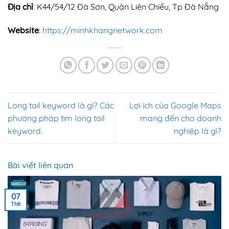
Địa chỉ
: K44/54/12 Đà Sơn, Quận Liên Chiểu, Tp Đà Nẵng
Website
:
https://minhkhangnetwork.com
Long tail keyword là gì? Các
Lợi ích của Google Maps
phương pháp tìm long tail
mang đến cho doanh
keyword.
nghiệp là gì?
Bài viết liên quan
07
Th8