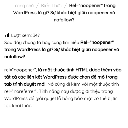
Trang chủ
/
Kiến Thức
/
Rel=”noopener” trong
WordPress là gì? Sự khác biệt giữa noopener và
nofollow?
Lượt xem:
347
Sau đây chúng ta hãy cùng tìm hiểu
Rel=”noopener”
trong WordPress là gì? Sự khác biệt giữa noopener và
nofollow?
rel=”noopener”,
là một thuộc tính HTML được thêm vào
tất cả các liên kết WordPress được chọn để mở trong
tab trình duyệt mới
. Nó cũng đi kèm với một thuộc tính
rel=”noreferrer”. Tính năng này được giới thiệu trong
WordPress để giải quyết lỗ hổng bảo mật có thể bị tin
tặc khai thác.