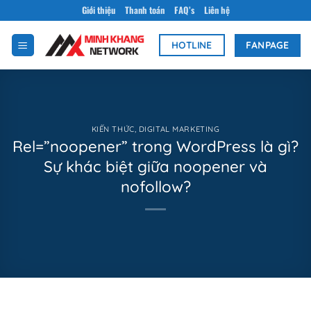
Bỏ
Giới thiệu
Thanh toán
FAQ’s
Liên hệ
qua
nội
FANPAGE
HOTLINE
dung
KIẾN THỨC
,
DIGITAL MARKETING
Rel=”noopener” trong WordPress là gì?
Sự khác biệt giữa noopener và
nofollow?