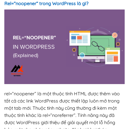
Rel=”noopener” trong WordPress là gì?
rel=”noopener” là một thuộc tính HTML được thêm vào
tất cả các link WordPress được thiết lập luôn mở trong
một tab mới. Thuộc tính này cũng thường đi kèm một
thuộc tính khác là rel=”noreferrer”. Tính năng này đã
được WordPress giới thiệu để giải quyết một lỗ hổng