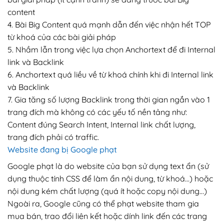
content
4. Bài Big Content quá mạnh dẫn đến việc nhận hết TOP
từ khoá của các bài giải pháp
5. Nhầm lẫn trong việc lựa chọn Anchortext để đi Internal
link và Backlink
6. Anchortext quá liều về từ khoá chính khi đi Internal link
và Backlink
7. Gia tăng số lượng Backlink trong thời gian ngắn vào 1
trang đích mà không có các yếu tố nền tảng như:
Content đúng Search Intent, Internal link chất lượng,
trang đích phải có traffic.
Website đang bị Google phạt
Google phạt là do website của bạn sử dụng text ẩn (sử
dụng thuộc tính CSS để làm ẩn nội dung, từ khoá…) hoặc
nội dung kém chất lượng (quá ít hoặc copy nội dung…)
Ngoài ra, Google cũng có thể phạt website tham gia
mua bán, trao đổi liên kết hoặc dính link đến các trang