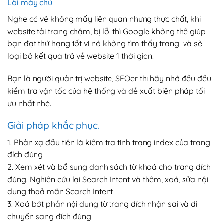
Lỗi máy chủ
Nghe có vẻ không mấy liên quan nhưng thực chất, khi
website tải trang chậm, bị lỗi thì Google không thể giúp
bạn đạt thứ hạng tốt vì nó không tìm thấy trang và sẽ
loại bỏ kết quả trả về website 1 thời gian.
Bạn là người quản trị website, SEOer thì hãy nhớ đều đều
kiểm tra vận tốc của hệ thống và đề xuất biện pháp tối
ưu nhất nhé.
Giải pháp khắc phục.
1. Phản xạ đầu tiên là kiểm tra tình trạng index của trang
đích đúng
2. Xem xét và bổ sung danh sách từ khoá cho trang đích
đúng. Nghiên cứu lại Search Intent và thêm, xoá, sửa nội
dung thoả mãn Search Intent
3. Xoá bớt phần nội dung từ trang đích nhận sai và di
chuyển sang đích đúng