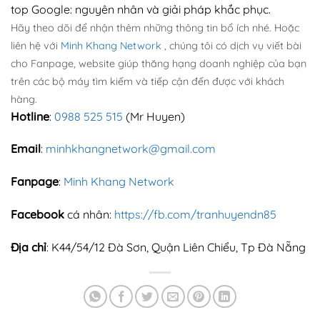
top Google: nguyên nhân và giải pháp khắc phục.
Hãy theo dõi để nhận thêm những thông tin bổ ích nhé. Hoặc
liên hệ với
Minh Khang Network
, chúng tôi có dịch vụ viết bài
cho Fanpage, website giúp thăng hạng doanh nghiệp của bạn
trên các bộ máy tìm kiếm và tiếp cận đến được với khách
hàng.
Hotline
:
0988 525 515
(Mr Huyen)
Email
:
minhkhangnetwork@gmail.com
Fanpage
:
Minh Khang Network
Facebook
cá nhân:
https://fb.com/tranhuyendn85
Địa chỉ
: K44/54/12 Đà Sơn, Quận Liên Chiểu, Tp Đà Nẵng