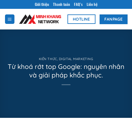
Bỏ
Giới thiệu
Thanh toán
FAQ’s
Liên hệ
qua
nội
FANPAGE
HOTLINE
dung
KIẾN THỨC
,
DIGITAL MARKETING
Từ khoá rớt top Google: nguyên nhân
và giải pháp khắc phục.