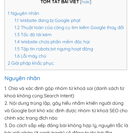
TÓM TẮT BÀI VIẾT
[
hide
]
1
Nguyên nhân
1.1
Website đang bị Google phạt
1.2
Thuật toán của công cụ tìm kiếm Google thay đổi
1.3
Tốc độ tải kém
1.4
Website chứa phần mềm độc hại
1.5
Tập tin robots.txt ngưng hoạt động
1.6
Lỗi máy chủ
2
Giải pháp khắc phục.
Nguyên nhân
1. Chia và xác định gộp nhóm từ khoá sai (danh sách từ
khoá không cùng Search Intent)
2. Nội dung trùng lặp, gây hiểu nhầm khiến người dùng
và Google bot khó xác định được nhóm từ khoá SEO cho
chính xác trang đích nào
3. Do cách sắp xếp đăng bài không hợp lý, nguyên tắc là
bài giải pháp (ít cạnh tranh) sẽ đăng trước bài Big