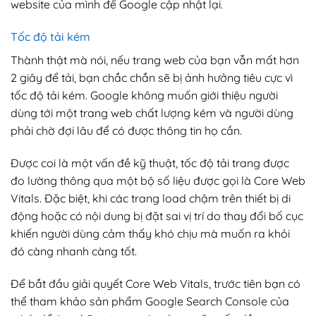
website của mình để Google cập nhật lại.
Tốc độ tải kém
Thành thật mà nói, nếu trang web của bạn vẫn mất hơn
2 giây để tải, bạn chắc chắn sẽ bị ảnh hưởng tiêu cực vì
tốc độ tải kém. Google không muốn giới thiệu người
dùng tới một trang web chất lượng kém và người dùng
phải chờ đợi lâu để có được thông tin họ cần.
Được coi là một vấn đề kỹ thuật, tốc độ tải trang được
đo lường thông qua một bộ số liệu được gọi là Core Web
Vitals. Đặc biệt, khi các trang load chậm trên thiết bị di
động hoặc có nội dung bị đặt sai vị trí do thay đổi bố cục
khiến người dùng cảm thấy khó chịu mà muốn ra khỏi
đó càng nhanh càng tốt.
Để bắt đầu giải quyết Core Web Vitals, trước tiên bạn có
thể tham khảo sản phẩm Google Search Console của