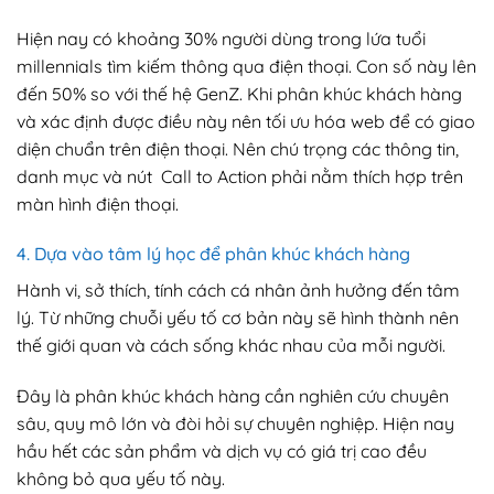
Hiện nay có khoảng 30% người dùng trong lứa tuổi
millennials tìm kiếm thông qua điện thoại. Con số này lên
đến 50% so với thế hệ GenZ. Khi phân khúc khách hàng
và xác định được điều này nên tối ưu hóa web để có giao
diện chuẩn trên điện thoại. Nên chú trọng các thông tin,
danh mục và nút Call to Action phải nằm thích hợp trên
màn hình điện thoại.
4. Dựa vào tâm lý học để phân khúc khách hàng
Hành vi, sở thích, tính cách cá nhân ảnh hưởng đến tâm
lý. Từ những chuỗi yếu tố cơ bản này sẽ hình thành nên
thế giới quan và cách sống khác nhau của mỗi người.
Đây là phân khúc khách hàng cần nghiên cứu chuyên
sâu, quy mô lớn và đòi hỏi sự chuyên nghiệp. Hiện nay
hầu hết các sản phẩm và dịch vụ có giá trị cao đều
không bỏ qua yếu tố này.