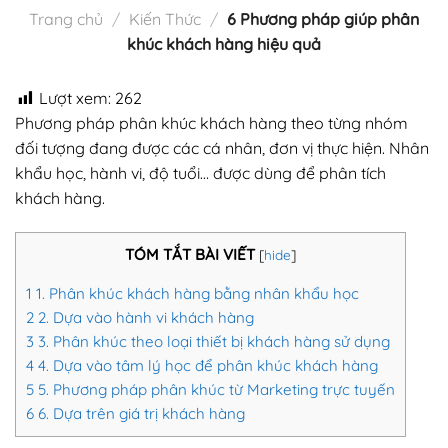
Trang chủ
/
Kiến Thức
/
6 Phương pháp giúp phân
khúc khách hàng hiệu quả
Lượt xem:
262
Phương pháp phân khúc khách hàng theo từng nhóm
đối tượng đang được các cá nhân, đơn vị thực hiện. Nhân
khẩu học, hành vi, độ tuổi… được dùng để phân tích
khách hàng.
TÓM TẮT BÀI VIẾT
[
hide
]
1
1. Phân khúc khách hàng bằng nhân khẩu học
2
2. Dựa vào hành vi khách hàng
3
3. Phân khúc theo loại thiết bị khách hàng sử dụng
4
4. Dựa vào tâm lý học để phân khúc khách hàng
5
5. Phương pháp phân khúc từ Marketing trực tuyến
6
6. Dựa trên giá trị khách hàng