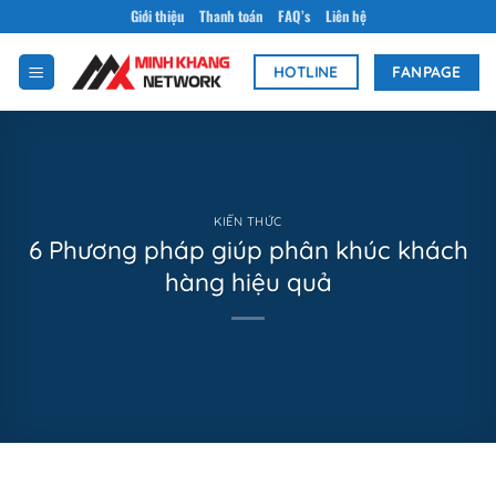
Bỏ
Giới thiệu
Thanh toán
FAQ’s
Liên hệ
qua
nội
FANPAGE
HOTLINE
dung
KIẾN THỨC
6 Phương pháp giúp phân khúc khách
hàng hiệu quả