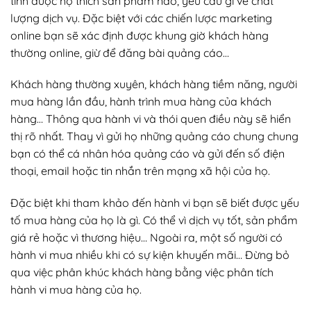
tính được họ thích sản phẩm nào, yêu cầu gì về chất
lượng dịch vụ. Đặc biệt với các chiến lược marketing
online bạn sẽ xác định được khung giờ khách hàng
thường online, giừ để đăng bài quảng cáo…
Khách hàng thường xuyên, khách hàng tiềm năng, người
mua hàng lần đầu, hành trình mua hàng của khách
hàng… Thông qua hành vi và thói quen điều này sẽ hiển
thị rõ nhất. Thay vì gửi họ những quảng cáo chung chung
bạn có thể cá nhân hóa quảng cáo và gửi đến số điện
thoại, email hoặc tin nhắn trên mạng xã hội của họ.
Đặc biệt khi tham khảo đến hành vi bạn sẽ biết được yếu
tố mua hàng của họ là gì. Có thể vì dịch vụ tốt, sản phẩm
giá rẻ hoặc vì thương hiệu… Ngoài ra, một số người có
hành vi mua nhiều khi có sự kiện khuyến mãi… Đừng bỏ
qua việc phân khúc khách hàng bằng việc phân tích
hành vi mua hàng của họ.