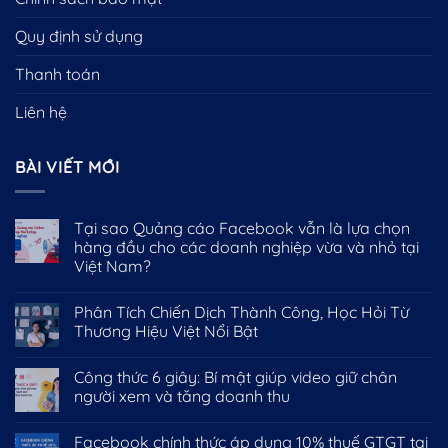
Quy định sử dụng
Thanh toán
Liên hệ
BÀI VIẾT MỚI
Tại sao Quảng cáo Facebook vẫn là lựa chọn
hàng đầu cho các doanh nghiệp vừa và nhỏ tại
Việt Nam?
Phân Tích Chiến Dịch Thành Công, Học Hỏi Từ
Thương Hiệu Việt Nổi Bật
Công thức 6 giây: Bí mật giúp video giữ chân
người xem và tăng doanh thu
Facebook chính thức áp dụng 10% thuế GTGT tại